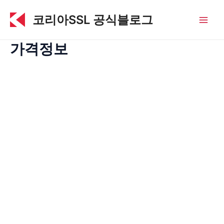
콘
코리아SSL 공식블로그
텐
Main
츠
로
가격정보
Men
건
너
뛰
기