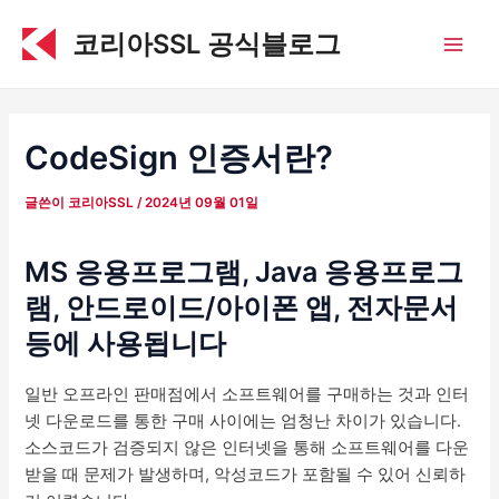
콘
코리아SSL 공식블로그
텐
Main
츠
로
Men
건
너
CodeSign 인증서란?
뛰
기
글쓴이
코리아SSL
/
2024년 09월 01일
MS 응용프로그램, Java 응용프로그
램, 안드로이드/아이폰 앱, 전자문서
등에 사용됩니다
일반 오프라인 판매점에서 소프트웨어를 구매하는 것과 인터
넷 다운로드를 통한 구매 사이에는 엄청난 차이가 있습니다.
소스코드가 검증되지 않은 인터넷을 통해 소프트웨어를 다운
받을 때 문제가 발생하며, 악성코드가 포함될 수 있어 신뢰하