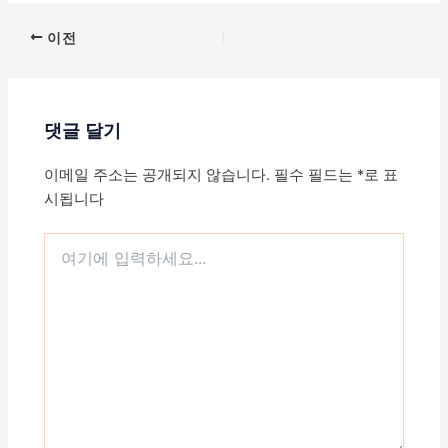
포
이전
스
트
탐
댓글 달기
색
이메일 주소는 공개되지 않습니다.
필수 필드는
*
로 표
시됩니다
여
기
에
입
력
하
세
요...